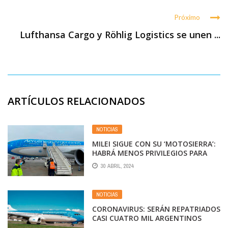
Próximo
Lufthansa Cargo y Röhlig Logistics se unen ...
ARTÍCULOS RELACIONADOS
NOTICIAS
MILEI SIGUE CON SU ‘MOTOSIERRA’:
HABRÁ MENOS PRIVILEGIOS PARA
LOS PILOTOS
30 ABRIL, 2024
NOTICIAS
CORONAVIRUS: SERÁN REPATRIADOS
CASI CUATRO MIL ARGENTINOS