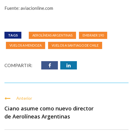
Fuente: aviacionline.com
TAGS
AEROLÍNEAS ARGENTINAS
EMBRAER 190
VUELOS A MENDOZA
VUELOS A SANTIAGO DE CHILE
COMPARTIR:
Anterior
Ciano asume como nuevo director
de Aerolíneas Argentinas