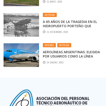
31 MAYO, 2020
NOTICIAS
A 65 AÑOS DE LA TRAGEDIA EN EL
HIDROPUERTO PORTEÑO QUE
DESACTIVÓ LAS «PISTAS DE AGUA»
31 DICIEMBRE, 2022
INTERÉS
,
NOTICIAS
AEROLÍNEAS ARGENTINAS: ELEGIDA
POR USUARIOS COMO LA LÍNEA
AÉREA SUDAMERICANA CON MENOS
24 ENERO, 2023
QUEJAS