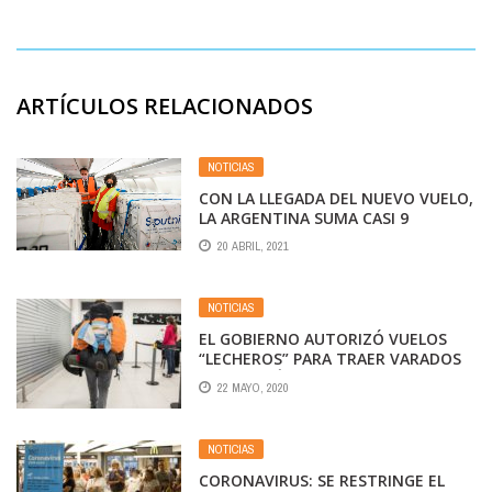
ARTÍCULOS RELACIONADOS
NOTICIAS
CON LA LLEGADA DEL NUEVO VUELO,
LA ARGENTINA SUMA CASI 9
MILLONES DE DOSIS DE VACUNAS
20 ABRIL, 2021
NOTICIAS
EL GOBIERNO AUTORIZÓ VUELOS
“LECHEROS” PARA TRAER VARADOS
DE ASIA Y ÁFRICA
22 MAYO, 2020
NOTICIAS
CORONAVIRUS: SE RESTRINGE EL