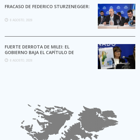
FRACASO DE FEDERICO STURZENEGGER:
6 AGOSTO, 2026
FUERTE DERROTA DE MILEI: EL
GOBIERNO BAJA EL CAPÍTULO DE
EXTRANJERIZACIÓN DE TIERRAS
6 AGOSTO, 2026