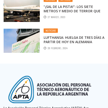
“¡SAL DE LA PISTA!”: LOS SIETE
METROS Y MEDIO DE TERROR QUE
PROVOCARON LA PEOR TRAGEDIA
27 MARZO, 2023
AÉREA DE LA HISTORIA
NOTICIAS
LUFTHANSA: HUELGA DE TRES DÍAS A
PARTIR DE HOY EN ALEMANIA
28 FEBRERO, 2024
La Asociación Personal Técnico Aeronáutico (APTA), fue