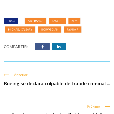
TAGS
AIR FRANCE
EASYJET
KLM
MICHAEL O'LEARY
NORWEGIAN
RYANAIR
COMPARTIR:
Anterior
Boeing se declara culpable de fraude criminal ...
Próximo