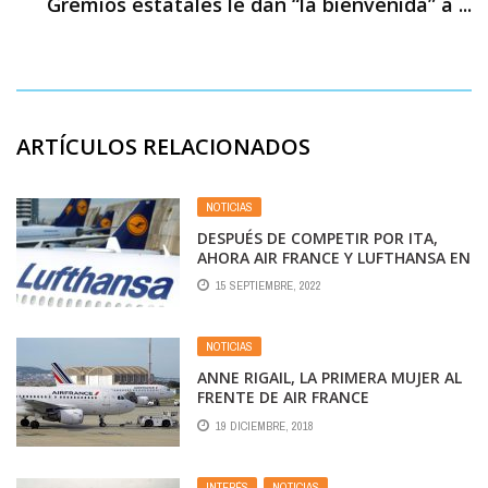
Gremios estatales le dan “la bienvenida” a ...
ARTÍCULOS RELACIONADOS
NOTICIAS
DESPUÉS DE COMPETIR POR ITA,
AHORA AIR FRANCE Y LUFTHANSA EN
CARRERA POR QUEDARSE CON LA
15 SEPTIEMBRE, 2022
PORTUGUESA TAP
NOTICIAS
ANNE RIGAIL, LA PRIMERA MUJER AL
FRENTE DE AIR FRANCE
19 DICIEMBRE, 2018
INTERÉS
,
NOTICIAS