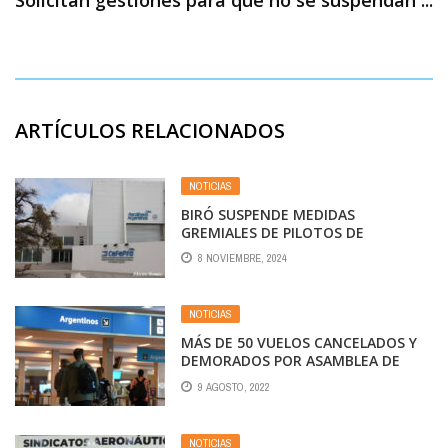
Solicitan gestiones para que no se suspendan ...
ARTÍCULOS RELACIONADOS
NOTICIAS
BIRÓ SUSPENDE MEDIDAS
GREMIALES DE PILOTOS DE
AEROLÍNEAS ARGENTINAS COMO
8 NOVIEMBRE, 2024
MUESTRA DE ¨BUENA FE¨.
NOTICIAS
MÁS DE 50 VUELOS CANCELADOS Y
DEMORADOS POR ASAMBLEA DE
PILOTOS EN AEROPARQUE
9 AGOSTO, 2022
NOTICIAS