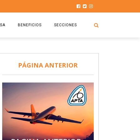
SA
BENEFICIOS
SECCIONES
O.S.P.T.A
NOTICIAS
COMISIÓN
HISTORIAS DE LUCHA
PÁGINA ANTERIOR
027
CAPACITACIÓN
PRENSA
DOCUMENTOS
SEGURIDAD AÉREA
SEGURO DE SEPELIOS
TURISMO Y RECREACIÓN
VIDEOS