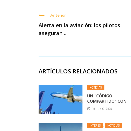
Anterior
Alerta en la aviación: los pilotos
aseguran ...
ARTÍCULOS RELACIONADOS
NOTICIAS
UN “CÓDIGO
COMPARTIDO” CON
HISTORIA
10 JUNIO, 2026
ENTRE AEROLÍNEAS
ARGENTINAS Y SAS
INTERÉS
,
NOTICIAS