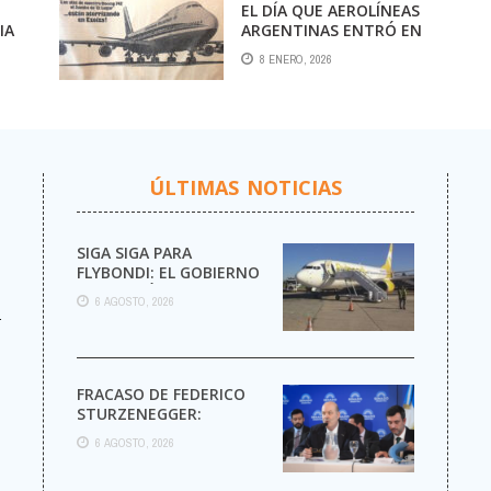
EL DÍA QUE AEROLÍNEAS
IA
ARGENTINAS ENTRÓ EN
LA ERA DEL BOEING 747
8 ENERO, 2026
ÚLTIMAS NOTICIAS
SIGA SIGA PARA
FLYBONDI: EL GOBIERNO
AUTORIZÓ LA VENTA DE
6 AGOSTO, 2026
MÁS PASAJES
r
FRACASO DE FEDERICO
STURZENEGGER:
6 AGOSTO, 2026