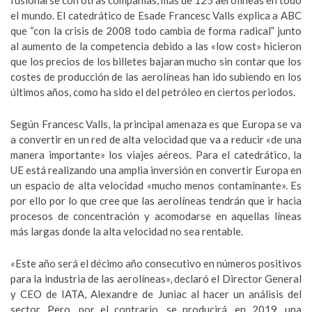
fusionarse con otras compañías, más de 125 aerolíneas en todo
el mundo. El catedrático de Esade Francesc Valls explica a ABC
que “con la crisis de 2008 todo cambia de forma radical” junto
al aumento de la competencia debido a las «low cost» hicieron
que los precios de los billetes bajaran mucho sin contar que los
costes de producción de las aerolíneas han ido subiendo en los
últimos años, como ha sido el del petróleo en ciertos periodos.
Según Francesc Valls, la principal amenaza es que Europa se va
a convertir en un red de alta velocidad que va a reducir «de una
manera importante» los viajes aéreos. Para el catedrático, la
UE está realizando una amplia inversión en convertir Europa en
un espacio de alta velocidad «mucho menos contaminante». Es
por ello por lo que cree que las aerolíneas tendrán que ir hacia
procesos de concentración y acomodarse en aquellas líneas
más largas donde la alta velocidad no sea rentable.
«Este año será el décimo año consecutivo en números positivos
para la industria de las aerolíneas», declaró el Director General
y CEO de IATA, Alexandre de Juniac al hacer un análisis del
sector. Pero, por el contrario, se producirá, en 2019, una