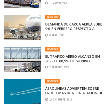
COMERCIO MUNDIAL.
11 MARZO, 2026
NOTICIAS
DEMANDA DE CARGA AÉREA SUBE
9% EN FEBRERO RESPECTO A
NIVELES PRE-COVID
8 ABRIL, 2021
NOTICIAS
EL TRÁFICO AÉREO ALCANZÓ EN
2022 EL 68,5% DE SU NIVEL
ANTERIOR A LA PANDEMIA
7 FEBRERO, 2023
NOTICIAS
AEROLÍNEAS ADVIERTEN SOBRE
PROBLEMAS DE REPATRIACIÓN DE
FONDOS EN BOLIVIA Y OTROS PAÍSES
10 DICIEMBRE, 2024