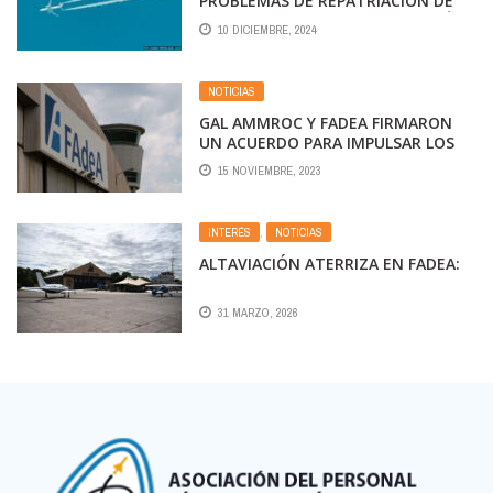
PROBLEMAS DE REPATRIACIÓN DE
FONDOS EN BOLIVIA Y OTROS PAÍSES
10 DICIEMBRE, 2024
NOTICIAS
GAL AMMROC Y FADEA FIRMARON
UN ACUERDO PARA IMPULSAR LOS
SERVICIOS MRO EN LA INDUSTRIA
15 NOVIEMBRE, 2023
AEROESPACIAL
INTERÉS
,
NOTICIAS
ALTAVIACIÓN ATERRIZA EN FADEA:
31 MARZO, 2026