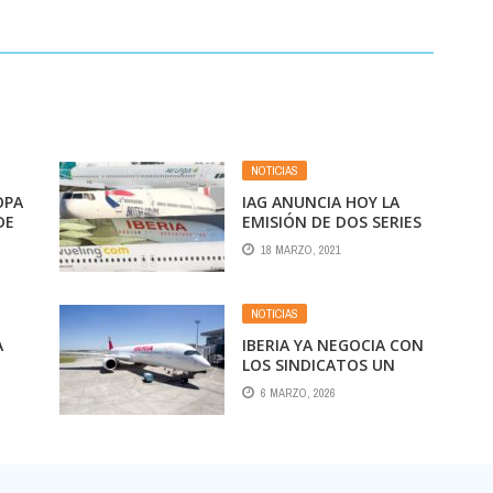
NOTICIAS
OPA
IAG ANUNCIA HOY LA
DE
EMISIÓN DE DOS SERIES
DE BONOS SENIOR NO
18 MARZO, 2021
GARANTIZADOS
NOTICIAS
A
IBERIA YA NEGOCIA CON
LOS SINDICATOS UN
DESPIDO COLECTIVO
6 MARZO, 2026