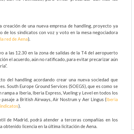
 creación de una nueva empresa de handling, proyecto ya
io de los sindicatos con voz y voto en la mesa negociadora
 la red de Aena
).
o a las 12.30 en la zona de salidas de la T4 del aeropuerto
ón el acuerdo, aún no ratificado, para evitar precarizar aún
ia”.
licto del handling acordando crear una nueva sociedad que
res. South Europe Ground Services (SOEGS), que es como se
n rampa a Iberia, Iberia Express, Vueling y Level en todos los
 pasaje a British Airways, Air Nostrum y Aer Lingus (
Iberia
sindicatos
).
ntil de Madrid, podrá atender a terceras compañías en los
 obtenido licencia en la última licitación de Aena.