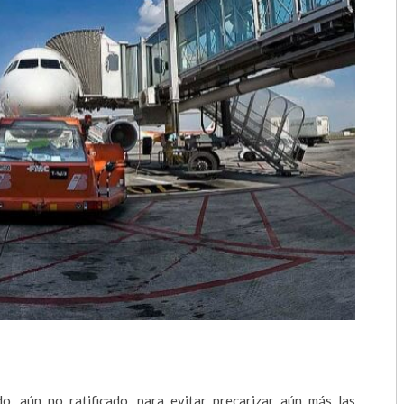
2018
2017
2016
2015
2014
2013
2012
2011
2010
2009
, aún no ratificado, para evitar precarizar aún más las