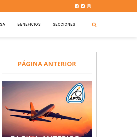
SA
BENEFICIOS
SECCIONES
O.S.P.T.A
NOTICIAS
COMISIÓN
HISTORIAS DE LUCHA
PÁGINA ANTERIOR
027
CAPACITACIÓN
PRENSA
DOCUMENTOS
SEGURIDAD AÉREA
SEGURO DE SEPELIOS
TURISMO Y RECREACIÓN
VIDEOS