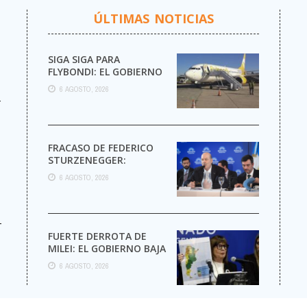
ÚLTIMAS NOTICIAS
SIGA SIGA PARA
FLYBONDI: EL GOBIERNO
AUTORIZÓ LA VENTA DE
6 AGOSTO, 2026
MÁS PASAJES
r
FRACASO DE FEDERICO
STURZENEGGER:
6 AGOSTO, 2026
-
FUERTE DERROTA DE
MILEI: EL GOBIERNO BAJA
EL CAPÍTULO DE
6 AGOSTO, 2026
EXTRANJERIZACIÓN DE
TIERRAS