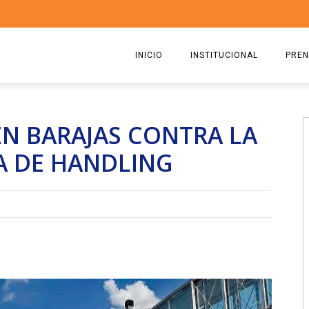
INICIO
INSTITUCIONAL
PREN
QUIENES SOMOS
2026
 EN BARAJAS CONTRA LA
ESTATUTO
2025
A DE HANDLING
COMISIÓN DIRECTIVA 2023-2
2024
RICARDO CIRIELLI
2023
2022
2021
2020
2019