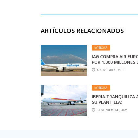
ARTÍCULOS RELACIONADOS
NOTICIAS
IAG COMPRA AIR EUR
POR 1.000 MILLONES 
EUROS
4 NOVIEMBRE, 2019
NOTICIAS
IBERIA TRANQUILIZA 
SU PLANTILLA:
“ALCANZAREMOS
13 SEPTIEMBRE, 2022
BUENOS ACUERDOS”