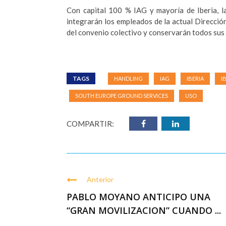
Con capital 100 % IAG y mayoría de Iberia, l
integrarán los empleados de la actual Direcció
del convenio colectivo y conservarán todos sus
TAGS
HANDLING
IAG
IBERIA
I
SOUTH EUROPE GROUND SERVICES
USO
COMPARTIR:
Anterior
PABLO MOYANO ANTICIPO UNA
“GRAN MOVILIZACION” CUANDO ...