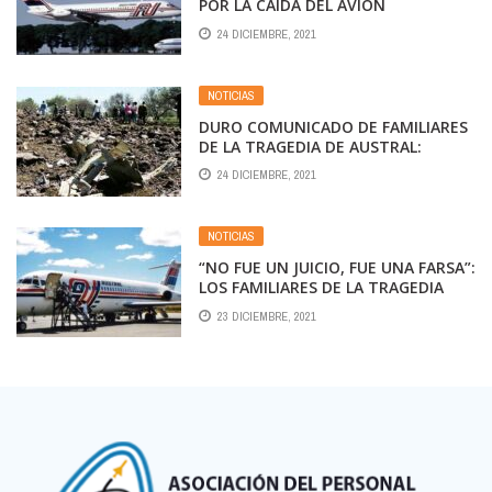
POR LA CAÍDA DEL AVIÓN
DE AUSTRAL
24 DICIEMBRE, 2021
NOTICIAS
DURO COMUNICADO DE FAMILIARES
DE LA TRAGEDIA DE AUSTRAL:
HABLAN DE «REGALO DE
24 DICIEMBRE, 2021
IMPUNIDAD» DE LOS «JUECES
MAGOS»
NOTICIAS
“NO FUE UN JUICIO, FUE UNA FARSA”:
LOS FAMILIARES DE LA TRAGEDIA
DE AUSTRAL ESPERAN HOY UN
23 DICIEMBRE, 2021
VEREDICTO QUE SE ENCAMINA A LA
IMPUNIDAD