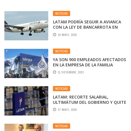
NOTICIAS
LATAM PODRÍA SEGUIR A AVIANCA
CON LA LEY DE BANCARROTA EN
USA
19 MAYO, 2020
NOTICIAS
YA SON 900 EMPLEADOS AFECTADOS
EN LA EMPRESA DE LA FAMILIA
CAPUTO
11 DICIEMBRE, 2023
NOTICIAS
LATAM: RECORTE SALARIAL,
ULTIMÁTUM DEL GOBIERNO Y QUITE
DE COLABORACIÓN SINDICAL
27 MAYO, 2020
NOTICIAS