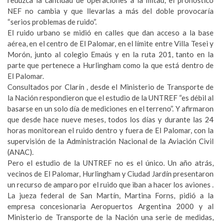
reduzca la cantidad de operaciones a la mitad, el pronóstico
NEF no cambia y que llevarlas a más del doble provocaría
“serios problemas de ruido”.
El ruido urbano se midió en calles que dan acceso a la base
aérea, en el centro de El Palomar, en el límite entre Villa Tesei y
Morón, junto al colegio Emaús y en la ruta 201, tanto en la
parte que pertenece a Hurlingham como la que está dentro de
El Palomar.
Consultados por Clarín , desde el Ministerio de Transporte de
la Nación respondieron que el estudio de la UNTREF “es débil al
basarse en un solo día de mediciones en el terreno”. Y afirmaron
que desde hace nueve meses, todos los días y durante las 24
horas monitorean el ruido dentro y fuera de El Palomar, con la
supervisión de la Administración Nacional de la Aviación Civil
(ANAC).
Pero el estudio de la UNTREF no es el único. Un año atrás,
vecinos de El Palomar, Hurlingham y Ciudad Jardín presentaron
un recurso de amparo por el ruido que iban a hacer los aviones .
La jueza federal de San Martín, Martina Forns, pidió a la
empresa concesionaria Aeropuertos Argentina 2000 y al
Ministerio de Transporte de la Nación una serie de medidas,