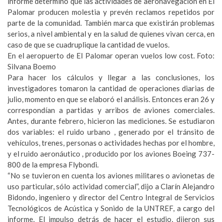
informe determinó que las actividades de aeronavegación en El
Palomar producen molestia y prevén reclamos repetidos por
parte de la comunidad. También marca que existirán problemas
serios, a nivel ambiental y en la salud de quienes vivan cerca, en
caso de que se cuadruplique la cantidad de vuelos.
En el aeropuerto de El Palomar operan vuelos low cost. Foto:
Silvana Boemo
Para hacer los cálculos y llegar a las conclusiones, los
investigadores tomaron la cantidad de operaciones diarias de
julio, momento en que se elaboró el análisis. Entonces eran 26 y
correspondían a partidas y arribos de aviones comerciales.
Antes, durante febrero, hicieron las mediciones. Se estudiaron
dos variables: el ruido urbano , generado por el tránsito de
vehículos, trenes, personas o actividades hechas por el hombre,
y el ruido aeronáutico , producido por los aviones Boeing 737-
800 de la empresa Flybondi.
“No se tuvieron en cuenta los aviones militares o avionetas de
uso particular, sólo actividad comercial”, dijo a Clarín Alejandro
Bidondo, ingeniero y director del Centro Integral de Servicios
Tecnológicos de Acústica y Sonido de la UNTREF, a cargo del
informe. El impulso detrás de hacer el estudio, dijeron sus