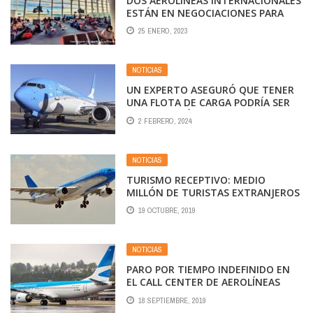
DOS AEROLÍNEAS INTERNACIONALES
ESTÁN EN NEGOCIACIONES PARA
VOLAR AL PAÍS
25 ENERO, 2023
NOTICIAS
UN EXPERTO ASEGURÓ QUE TENER
UNA FLOTA DE CARGA PODRÍA SER
UNA SOLUCIÓN AL PROBLEMA
2 FEBRERO, 2024
DE AEROLÍNEAS ARGENTINAS
NOTICIAS
TURISMO RECEPTIVO: MEDIO
MILLÓN DE TURISTAS EXTRANJEROS
TRANSPORTADOS POR AEROLÍNEAS
19 OCTUBRE, 2019
ARGENTINAS EN LO QUE VA DE 2019
NOTICIAS
PARO POR TIEMPO INDEFINIDO EN
EL CALL CENTER DE AEROLÍNEAS
18 SEPTIEMBRE, 2019