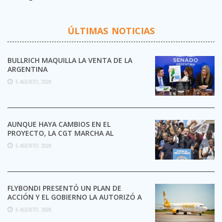
ÚLTIMAS NOTICIAS
BULLRICH MAQUILLA LA VENTA DE LA
ARGENTINA
5 AGOSTO, 2026
AUNQUE HAYA CAMBIOS EN EL
PROYECTO, LA CGT MARCHA AL
CONGRESO CONTRA LA LEY DE ...
5 AGOSTO, 2026
FLYBONDI PRESENTÓ UN PLAN DE
ACCIÓN Y EL GOBIERNO LA AUTORIZÓ A
SEGUIR OPERANDO
5 AGOSTO, 2026