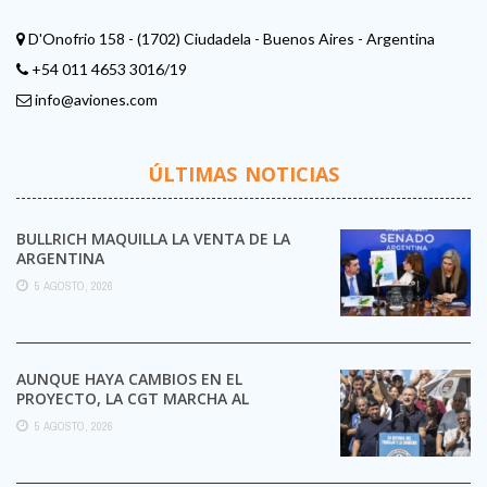
D'Onofrio 158 - (1702) Ciudadela - Buenos Aires - Argentina
+54 011 4653 3016/19
info@aviones.com
ÚLTIMAS NOTICIAS
BULLRICH MAQUILLA LA VENTA DE LA
ARGENTINA
5 AGOSTO, 2026
AUNQUE HAYA CAMBIOS EN EL
PROYECTO, LA CGT MARCHA AL
CONGRESO CONTRA LA LEY DE ...
5 AGOSTO, 2026