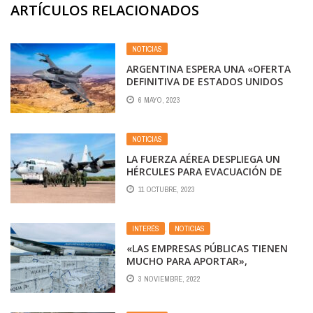
ARTÍCULOS RELACIONADOS
NOTICIAS
ARGENTINA ESPERA UNA «OFERTA
DEFINITIVA DE ESTADOS UNIDOS
POR LOS F-16”
6 MAYO, 2023
NOTICIAS
LA FUERZA AÉREA DESPLIEGA UN
HÉRCULES PARA EVACUACIÓN DE
ARGENTINOS VARADOS EN ISRAEL
11 OCTUBRE, 2023
INTERÉS
,
NOTICIAS
«LAS EMPRESAS PÚBLICAS TIENEN
MUCHO PARA APORTAR»,
ASEGURÓ PABLO CERIANI
3 NOVIEMBRE, 2022