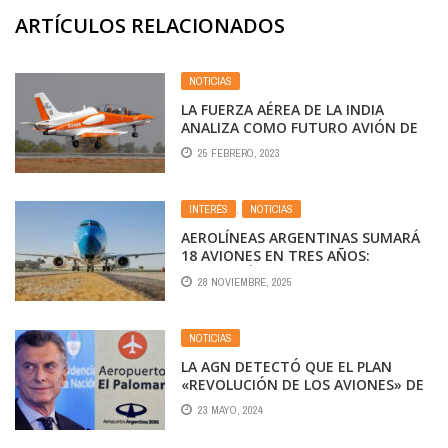
ARTÍCULOS RELACIONADOS
NOTICIAS
LA FUERZA AÉREA DE LA INDIA
ANALIZA COMO FUTURO AVIÓN DE
ENTRENAMIENTO AL IA-63 PAMPA III
25 FEBRERO, 2023
INTERÉS
,
NOTICIAS
AEROLÍNEAS ARGENTINAS SUMARÁ
18 AVIONES EN TRES AÑOS:
INVERTIRÁ US$ 65 MILLONES SIN
28 NOVIEMBRE, 2025
APORTES DEL ESTADO
NOTICIAS
LA AGN DETECTÓ QUE EL PLAN
«REVOLUCIÓN DE LOS AVIONES» DE
MACRI NO CUMPLIÓ SUS OBJETIVOS
23 MAYO, 2024