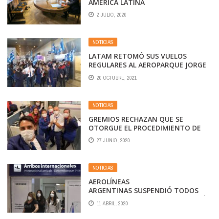
AMÉRICA LATINA
2 JULIO, 2020
NOTICIAS
LATAM RETOMÓ SUS VUELOS
REGULARES AL AEROPARQUE JORGE
NEWBERY Y HUBO PROTESTAS DE
20 OCTUBRE, 2021
TRABAJADORES DE LA EX FILIAL
ARGENTINA
NOTICIAS
GREMIOS RECHAZAN QUE SE
OTORGUE EL PROCEDIMIENTO DE
CRISIS A LATAM
27 JUNIO, 2020
NOTICIAS
AEROLÍNEAS
ARGENTINAS SUSPENDIÓ TODOS
SUS VUELOS COMERCIALES Y PREVÉ
11 ABRIL, 2020
UNA OPERACIÓN MÍNIMA EN MAYO Y
JUNIO