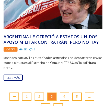
ARGENTINA LE OFRECIÓ A ESTADOS UNIDOS
APOYO MILITAR CONTRA IRÁN, PERO NO HAY
CAPACIDAD OPERATIVA
NOTICIAS
593
0
losandes.com.ar/ Las autoridades argentinas no descartaron enviar
tropas o buques al Estrecho de Ormuz si EE.UU. así lo solicitara,
pero ...
LEER MÁS
1
2
3
4
5
…