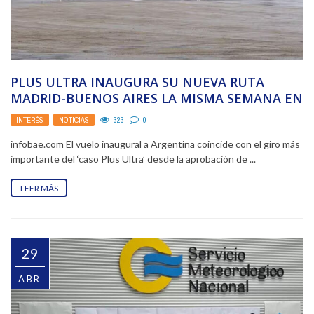
PLUS ULTRA INAUGURA SU NUEVA RUTA
MADRID-BUENOS AIRES LA MISMA SEMANA EN
QUE LA AUDIENCIA ...
INTERÉS
,
NOTICIAS
323
0
infobae.com El vuelo inaugural a Argentina coincide con el giro más
importante del ‘caso Plus Ultra’ desde la aprobación de ...
LEER MÁS
29
ABR