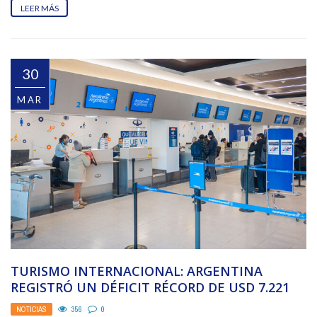
LEER MÁS
30
MAR
TURISMO INTERNACIONAL: ARGENTINA
REGISTRÓ UN DÉFICIT RÉCORD DE USD 7.221
MILLONES EN 2025
NOTICIAS
356
0