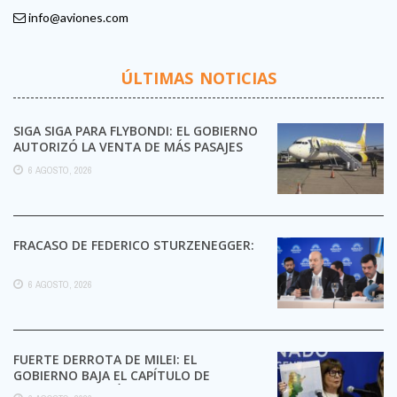
info@aviones.com
ÚLTIMAS NOTICIAS
SIGA SIGA PARA FLYBONDI: EL GOBIERNO
AUTORIZÓ LA VENTA DE MÁS PASAJES
6 AGOSTO, 2026
FRACASO DE FEDERICO STURZENEGGER:
6 AGOSTO, 2026
FUERTE DERROTA DE MILEI: EL
GOBIERNO BAJA EL CAPÍTULO DE
EXTRANJERIZACIÓN DE TIERRAS