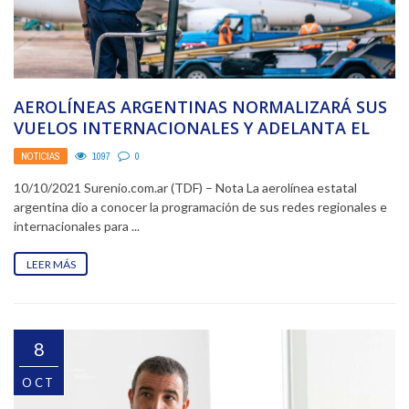
AEROLÍNEAS ARGENTINAS NORMALIZARÁ SUS
VUELOS INTERNACIONALES Y ADELANTA EL
REGRESO AL CARIBE
NOTICIAS
1097
0
10/10/2021 Surenio.com.ar (TDF) – Nota La aerolínea estatal
argentina dio a conocer la programación de sus redes regionales e
internacionales para ...
LEER MÁS
8
OCT