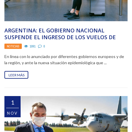
ARGENTINA: EL GOBIERNO NACIONAL
SUSPENDE EL INGRESO DE LOS VUELOS DE
GRAN BRETAÑA TRAS LA ...
NOTICIAS
1091
0
En línea con lo anunciado por diferentes gobiernos europeos y de
la región, y ante la nueva situación epidemiológica que ...
LEER MÁS
1
NOV