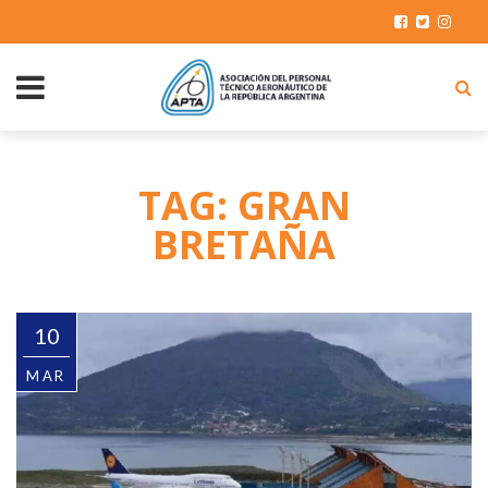
TAG: GRAN
BRETAÑA
10
MAR