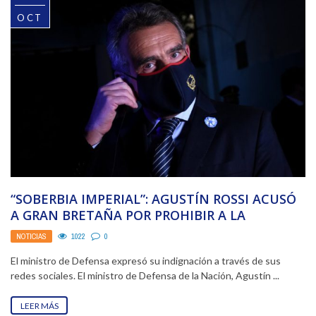
OCT
“SOBERBIA IMPERIAL”: AGUSTÍN ROSSI ACUSÓ
A GRAN BRETAÑA POR PROHIBIR A LA
ARGENTINA LA COMPRA ...
NOTICIAS
1022
0
El ministro de Defensa expresó su indignación a través de sus
redes sociales. El ministro de Defensa de la Nación, Agustín ...
LEER MÁS