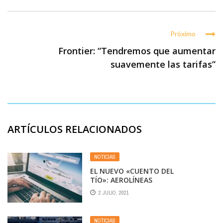
Próximo
Frontier: “Tendremos que aumentar
suavemente las tarifas”
ARTÍCULOS RELACIONADOS
NOTICIAS
EL NUEVO «CUENTO DEL
TÍO»: AEROLÍNEAS
ARGENTINAS ADVIERTE SOBRE
2 JULIO, 2021
ESTAFAS CON LOS VUELOS
NOTICIAS