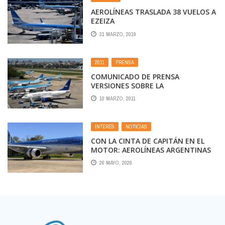
AEROLÍNEAS TRASLADA 38 VUELOS A
EZEIZA
31 MARZO, 2019
2011
,
PRENSA
COMUNICADO DE PRENSA
VERSIONES SOBRE LA
REPRIVATIZACIÓN DE AEROLÍNEAS
10 MARZO, 2011
ARGENTINAS Y AUSTRAL
INTERÉS
,
NOTICIAS
CON LA CINTA DE CAPITÁN EN EL
MOTOR: AEROLÍNEAS ARGENTINAS
PRESENTÓ EL AVIÓN
26 MAYO, 2026
CONMEMORATIVO DEL MUNDIAL
2026