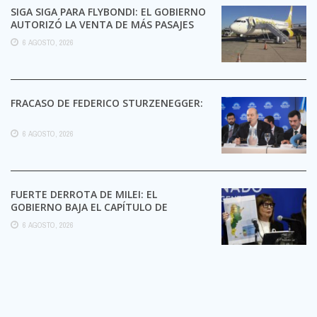
SIGA SIGA PARA FLYBONDI: EL GOBIERNO
AUTORIZÓ LA VENTA DE MÁS PASAJES
6 AGOSTO, 2026
FRACASO DE FEDERICO STURZENEGGER:
6 AGOSTO, 2026
FUERTE DERROTA DE MILEI: EL
GOBIERNO BAJA EL CAPÍTULO DE
EXTRANJERIZACIÓN DE TIERRAS
6 AGOSTO, 2026