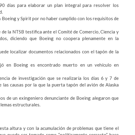
0 días para elaborar un plan integral para resolver los
d.
 a Boeing y Spirit por no haber cumplido con los requisitos de
 de la NTSB testifica ante el Comité de Comercio, Ciencia y
dos, diciendo que Boeing no coopera plenamente en la
ede localizar documentos relacionados con el tapón de la
ajó en Boeing es encontrado muerto en un vehículo en
ncia de investigación que se realizaría los días 6 y 7 de
e las causas por la que la puerta tapón del avión de Alaska
dos de un exingeniero denunciante de Boeing alegaron que
lemas estructurales.
sta altura y con la acumulación de problemas que tiene el
unque puede ser tomado como “políticamente correcto”, hace