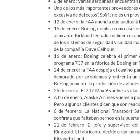
8 de enero: Varias aerolíneas encuentran 
Uno de los más importantes proveedores d
excesiva de defectos”. Spirit no es un pro
12 de enero: la FAA anuncia que auditará 
15 de enero: Boeing nombra como asesor in
almirante Kirkland Donald, un líder recon
de los sistemas de seguridad y calidad má
de la compañía Dave Calhoun.
16 de enero: Boeing celebra el primer d
programa 737 en la fábrica de Boeing en 
24 de enero: la FAA despeja el camino pa
demorado por problemas y enfrenta un 
Boeing aumente la producción de aviones 
26 de enero: El 737 Max 9 vuelve a volar.
A fin de enero, Alaska Airlines vuelve a p
Pero algunos clientes dicen que son reacio
6 de febrero: La National Transport Sa
confirma que faltaban pernos en la puerta 
21 de febrero: El jefe y supervisor d
Ringgold. El fabricante decide crear un n
Elizabeth Lund.