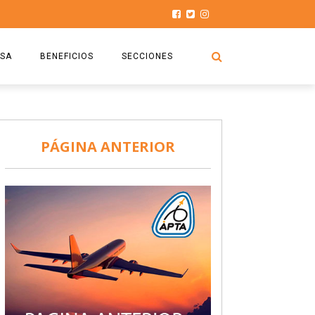
SA
BENEFICIOS
SECCIONES
O.S.P.T.A
NOTICIAS
COMISIÓN
HISTORIAS DE LUCHA
PÁGINA ANTERIOR
027
CAPACITACIÓN
PRENSA
DOCUMENTOS
SEGURIDAD AÉREA
SEGURO DE SEPELIOS
TURISMO Y RECREACIÓN
VIDEOS