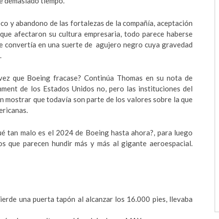
de demasiado tiempo.
co y abandono de las fortalezas de la compañía, aceptación
s que afectaron su cultura empresaria, todo parece haberse
se convertía en una suerte de agujero negro cuya gravedad
.
 vez que Boeing fracase? Continúa Thomas en su nota de
hment de los Estados Unidos no, pero las instituciones del
ían mostrar que todavía son parte de los valores sobre la que
ericanas.
Qué tan malo es el 2024 de Boeing hasta ahora?, para luego
os que parecen hundir más y más al gigante aeroespacial.
ierde una puerta tapón al alcanzar los 16.000 pies, llevaba