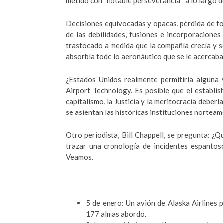
metido con “notable perseverancia” a lo largo 
Decisiones equivocadas y opacas, pérdida de fo
de las debilidades, fusiones e incorporacione
trastocado a medida que la compañía crecía y 
absorbía todo lo aeronáutico que se le acercaba
¿Estados Unidos realmente permitiría alguna
Airport Technology. Es posible que el establis
capitalismo, la Justicia y la meritocracia deber
se asientan las históricas instituciones norteam
Otro periodista, Bill Chappell, se pregunta: ¿
trazar una cronología de incidentes espantos
Veamos.
5 de enero: Un avión de Alaska Airlines p
177 almas abordo.