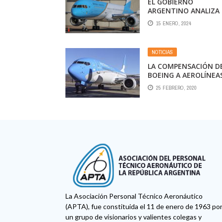
EL GOBIERNO
ARGENTINO ANALIZA
VENDER EL AVIÓN
15 ENERO, 2024
PRESIDENCIAL QUE
COMPRÓ HACE MENO
DE UN AÑO
NOTICIAS
LA COMPENSACIÓN D
BOEING A AEROLÍNEA
ARGENTINAS POR LO
25 FEBRERO, 2020
B737MAX PODRÁ SER
ECONÓMICA O A TRA
DE ALGÚN BENEFICIO
La Asociación Personal Técnico Aeronáutico
(APTA), fue constituida el 11 de enero de 1963 po
un grupo de visionarios y valientes colegas y