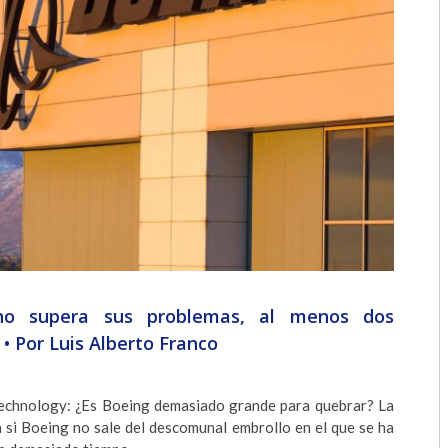
2018
2017
2016
2015
2014
2013
2012
g no supera sus problemas, al menos dos
2011
• Por Luis Alberto Franco
2010
2009
Technology: ¿Es Boeing demasiado grande para quebrar? La
a si Boeing no sale del descomunal embrollo en el que se ha