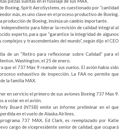
más piezas sueltas en el fuselaje de sus MAX.
e Boeing, Spirit AeroSystems, es cuestionado por “cantidad
veedor más, es uno clave en el proceso productivo de Boeing.
la producción de Boeing, insinúa un cambio importante.
dependiente para liderar la revisión de calidad integral al
ocido experto, para que “garantice la integridad de algunos
s complejos y trascendentales del mundo”, según dijo el CEO
ía de un “Retiro para reflexionar sobre Calidad” para el
Renton, Washington, el 25 de enero.
ra que el 737 Max 9 reanude sus vuelos. El avión había sido
proceso exhaustivo de inspección. La FAA no permite que
de la familia MAX.
oner en servicio el primero de sus aviones Boeing 737 Max 9.
s a volar en el avión.
fety Board (NTSB) emite un informe preliminar en el que
perdida en el vuelo de Alaska Airlines.
el programa 737 MAX, Ed Clark, es reemplazado por Katie
uevo cargo de vicepresidente senior de calidad, que ocupará