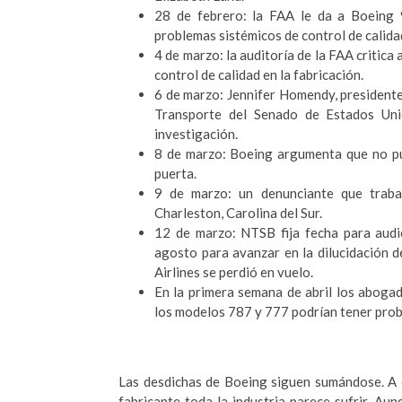
28 de febrero: la FAA le da a Boeing 9
problemas sistémicos de control de calida
4 de marzo: la auditoría de la FAA critica
control de calidad en la fabricación.
6 de marzo: Jennifer Homendy, presidente
Transporte del Senado de Estados Uni
investigación.
8 de marzo: Boeing argumenta que no pu
puerta.
9 de marzo: un denunciante que trab
Charleston, Carolina del Sur.
12 de marzo: NTSB fija fecha para audie
agosto para avanzar en la dilucidación d
Airlines se perdió en vuelo.
En la primera semana de abril los aboga
los modelos 787 y 777 podrían tener prob
Las desdichas de Boeing siguen sumándose. A e
fabricante toda la industria parece sufrir. A