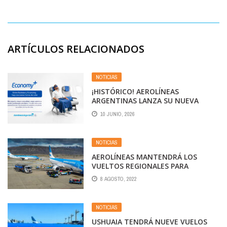
ARTÍCULOS RELACIONADOS
NOTICIAS
¡HISTÓRICO! AEROLÍNEAS
ARGENTINAS LANZA SU NUEVA
CLASE “ECONOMY PLUS”
10 JUNIO, 2026
NOTICIAS
AEROLÍNEAS MANTENDRÁ LOS
VUELTOS REGIONALES PARA
POTENCIAR EL TURISMO RECEPTIVO
8 AGOSTO, 2022
NOTICIAS
USHUAIA TENDRÁ NUEVE VUELOS