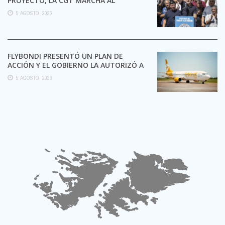
PROYECTO, LA CGT MARCHA AL
CONGRESO CONTRA LA LEY DE ...
5 AGOSTO, 2026
FLYBONDI PRESENTÓ UN PLAN DE
ACCIÓN Y EL GOBIERNO LA AUTORIZÓ A
SEGUIR OPERANDO
5 AGOSTO, 2026