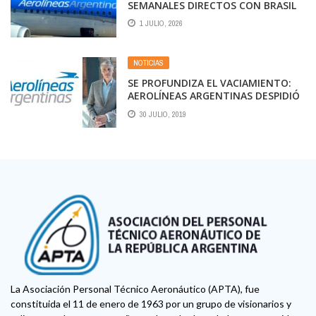
SEMANALES DIRECTOS CON BRASIL
DESDE EL 1 DE JULIO
1 JULIO, 2026
NOTICIAS
SE PROFUNDIZA EL VACIAMIENTO:
AEROLÍNEAS ARGENTINAS DESPIDIÓ
A TODO SU PERSONAL EN URUGUAY
30 JULIO, 2019
La Asociación Personal Técnico Aeronáutico (APTA), fue
constituida el 11 de enero de 1963 por un grupo de visionarios y