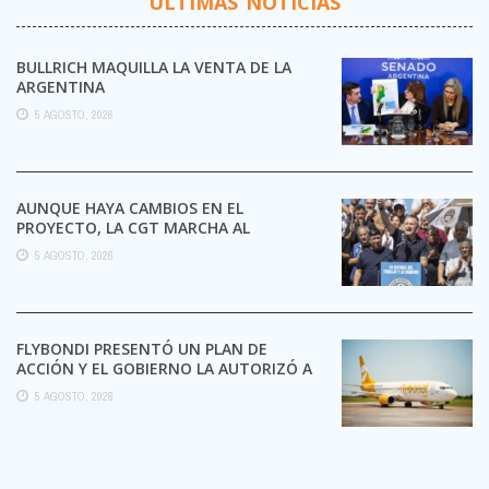
ÚLTIMAS NOTICIAS
BULLRICH MAQUILLA LA VENTA DE LA
ARGENTINA
5 AGOSTO, 2026
AUNQUE HAYA CAMBIOS EN EL
PROYECTO, LA CGT MARCHA AL
CONGRESO CONTRA LA LEY DE ...
5 AGOSTO, 2026
FLYBONDI PRESENTÓ UN PLAN DE
ACCIÓN Y EL GOBIERNO LA AUTORIZÓ A
SEGUIR OPERANDO
5 AGOSTO, 2026