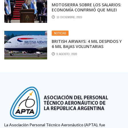
MOTOSIERRA SOBRE LOS SALARIOS:
ECONOMÍA CONFIRMÓ QUE MILEI
BUSCARÁ QUE CASI 1 MILLÓN DE
13 DICIEMBRE, 2023
TRABAJADORES VUELVAN A PAGAR
GANANCIAS
NOTICIAS
BRITISH AIRWAYS: 4 MIL DESPIDOS Y
6 MIL BAJAS VOLUNTARIAS
9 AGOSTO, 2020
La Asociación Personal Técnico Aeronáutico (APTA), fue