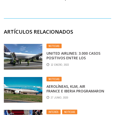
ARTÍCULOS RELACIONADOS
NOTICIAS
UNITED AIRLINES: 3.000 CASOS
POSITIVOS ENTRE LOS
TRABAJADORES
12 ENERO, 2022
NOTICIAS
AEROLÍNEAS, KLM, AIR
FRANCE E IBERIA PROGRAMARON
VUELOS PARA JULIO Y AGOSTO
27 JUNIO, 2020
INTERÉS
,
NOTICIAS