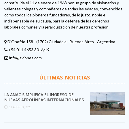
constituida el 11 de enero de 1963 por un grupo de visionarios y
valientes colegas y compañeros de todas las edades, convencidos
como todos los pioneros fundadores, de lo justo, noble e
indispensable de su causa, para la defensa de los derechos
laborales comunes y la jerarquización de nuestra profesión.
D'Onofrio 158 - (1702) Ciudadela - Buenos Aires - Argentina
+54 011 4653 3016/19
info@aviones.com
ÚLTIMAS NOTICIAS
LA ANAC SIMPLIFICA EL INGRESO DE
NUEVAS AEROLÍNEAS INTERNACIONALES
A LA ARGENTINA
10 AGOSTO, 2026