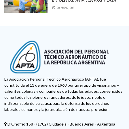
EN OLIVOS. AVIANCA ARG Y LASA
TRAICIONADAS POR DIETRICH Y
20 MAYO, 2021
PEPIN RODRÍGUEZ SIMÓN
La Asociación Personal Técnico Aeronáutico (APTA), fue
constituida el 11 de enero de 1963 por un grupo de visionarios y
valientes colegas y compañeros de todas las edades, convencidos
como todos los pioneros fundadores, de lo justo, noble e
indispensable de su causa, para la defensa de los derechos
laborales comunes y la jerarquización de nuestra profesión.
D'Onofrio 158 - (1702) Ciudadela - Buenos Aires - Argentina