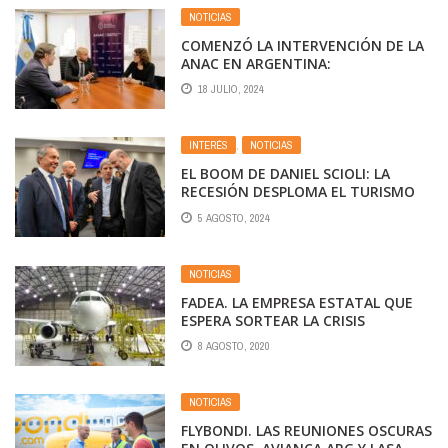
NOTICIAS
COMENZÓ LA INTERVENCIÓN DE LA
ANAC EN ARGENTINA:
REORDENAMIENTO INTERNO PARA
18 JULIO, 2024
ELEVAR LA EFICIENCIA DEL
ORGANISMO
INTERÉS
,
NOTICIAS
EL BOOM DE DANIEL SCIOLI: LA
RECESIÓN DESPLOMA EL TURISMO
INTERNO A NIVELES DE
5 AGOSTO, 2024
PREPANDEMIA
NOTICIAS
FADEA. LA EMPRESA ESTATAL QUE
ESPERA SORTEAR LA CRISIS
EXPORTANDO AVIONES
8 AGOSTO, 2020
NOTICIAS
FLYBONDI. LAS REUNIONES OSCURAS