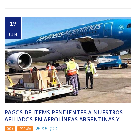
19
JUN
PAGOS DE ITEMS PENDIENTES A NUESTROS
AFILIADOS EN AEROLÍNEAS ARGENTINAS Y
AUSTRAL
2020
,
PRENSA
2084
0