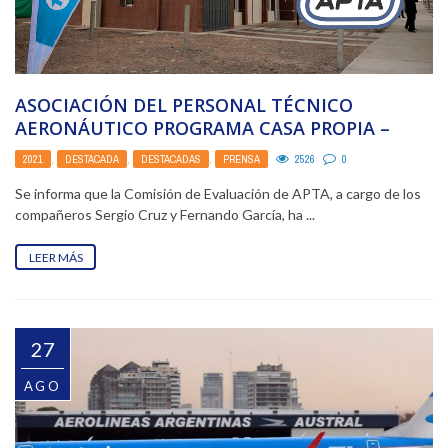
ASOCIACIÓN DEL PERSONAL TÉCNICO
AERONÁUTICO PROGRAMA CASA PROPIA –
ADJUDICATARIOS
2021
,
DESTACADA
,
DESTACADAS
,
PRENSA
2526
0
Se informa que la Comisión de Evaluación de APTA, a cargo de los
compañeros Sergio Cruz y Fernando García, ha ...
LEER MÁS
27
AGO