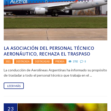
LA ASOCIACIÓN DEL PERSONAL TÉCNICO
AERONÁUTICO, RECHAZA EL TRASPASO
INJUSTIFICADO DEL PERSONAL TÉCNICO DE
2021
,
DESTACADA
,
DESTACADAS
,
PRENSA
2782
0
RECORRIDA ...
La conducción de Aerolíneas Argentinas ha informado su propósito
de trasladar a todo el personal técnico que trabaja en el ...
LEER MÁS
23